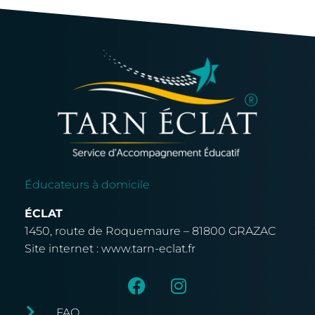
e
r
n
a
t
i
v
e
:
Éducateurs à domicile
ÉCLAT
1450, route de Roquemaure – 81800 GRAZAC
Site internet : www.tarn-eclat.fr
FAQ