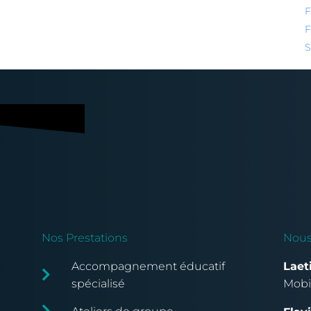
F
F
S
Nos Prestations
Nous
Accompagnement éducatif
Laet
spécialisé
Mobil