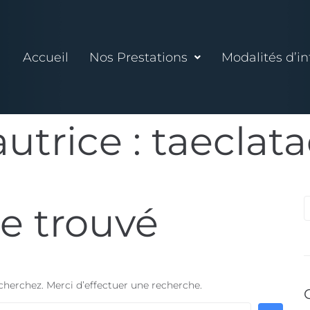
Accueil
Nos Prestations
Modalités d’in
utrice :
taeclat
e trouvé
herchez. Merci d’effectuer une recherche.