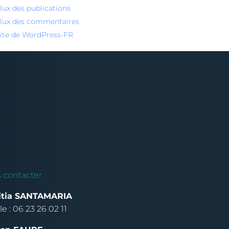
lux des publications
lux des commentaires
ite de WordPress-FR
 contacter
itia SANTAMARIA
e : 06 23 26 02 11